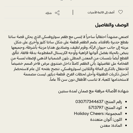
أضف إلى قائمة الأمنيات
شارك
الوصف والتفاصيل
اصنعي مشهداً احتفالياً ساحراً لا يُنسى مع طقم سواروفسكي الذي يحكي قصة سانتا
بقطع جديرة بالاقتناء. يضم الطقم قطعة على شكل سانتا كلوز وأخرى على شكل
عربته إلى جانب حيوان الرنَّة، وقزم لطيف، وصناديق هدايا مزينة بأشرطة، وجميعها
ينبض بالحياة بفضل ألوانها الزاهية وأوجه الكريستال المقطوعة بدقة فائقة. تتألق
القطع أيضاً بلمسات من المعدن المطلي بلون الشمبانيا الذهبي لإضفاء لمسة من
الفخامة على تفاصيلها. يأتي الطقم كاملاً داخل صندوق عرض فاخر صُمم خصيصاً
للاحتفال بالذكرى المائة والثلاثين لسواروفسكي. ننصح بفتحه كل عام لاستحضار
أجمل ذكريات الطفولة وأحلى لحظات الفرح. قطعة ديكور. ليست مصممة
لاستخدامها كلعبة. لا تناسب الأطفال دون سن 15 عاماً.
شهادة الأصالة مرفقة مع ضمان لمدة سنتين
رقم المنتج: 030717344637
كود المنتج: 5713797
المجموعة: Holiday Cheers
اللون: ألوان متعددة
المادة: معدن