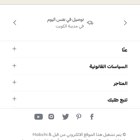
توصيل في نفس اليوم
في مدينة الكويت
عنّا
النشرة الأخبارية
السياسات القانونية
الأسئلة الشائعة
ماركة سواروفسكي
الشروط والأحكام
دليل المقاسات
المتاجر
سياسة الخصوصية
اتصل بنا
برنامج الولاء ميوز
واتساب
المتاجر
تمارا
تتبع طلبك
تتبع طلبك
© يتم تشغيل هذا الموقع الالكتروني من قبل Habchi &