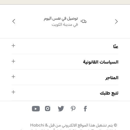
توصيل في نفس اليوم
في مدينة الكويت
عنّا
النشرة الأخبارية
السياسات القانونية
الأسئلة الشائعة
ماركة سواروفسكي
الشروط والأحكام
دليل المقاسات
المتاجر
سياسة الخصوصية
اتصل بنا
برنامج الولاء ميوز
واتساب
المتاجر
تمارا
تتبع طلبك
تتبع طلبك
© يتم تشغيل هذا الموقع الالكتروني من قبل Habchi &