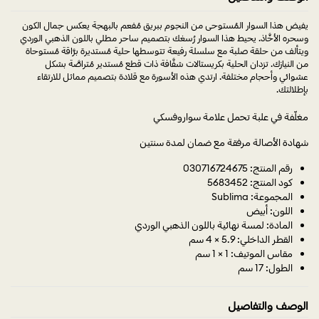
يفيض هذا السوار المُستوحى من النجوم ببريق مُفعم بالبهجة يعكس جمال الكون
وسحره الأخَّاذ. يحيط هذا السوار رُسغك بتصميم ساحر مطلي باللون الذهبي الوردي
ويتألف من حلقة صلبة مع سلسلة رفيعة تتوسطها حلية مُستديرة برَّاقة مُستوحاة
من النيازك. تزدان الحلية بكريستالات شفَّافة ذات قطع مُستدير مُتراصَّة بشكل
عشوائي وأحجام مختلفة. ارتدي هذه الأسورة مع قلادة بتصميم مماثل للارتقاء
بإطلالتك.
مغلّفة في علبة تحمل علامة سواروفسكي
شهادة الأصالة مرفقة مع ضمان لمدة سنتين
رقم المنتج: 030716724675
كود المنتج: 5683452
المجموعة: Sublima
اللون: أبيض
المادة: لمسة نهائية باللون الذهبي الوردي
القطر الداخلي: 5.9 × 4 سم
مقاس الموتيف: 1 × 1 سم
الطول: 17 سم
الوصف والتفاصيل