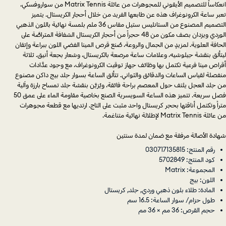
انعكاساً للتصميم الأيقوني للمجوهرات من عائلة Matrix Tennis من سواروفسكي،
تعبر ساعة الكرونوغراف هذه عن طابعها الفريد من خلال أحجار الكريستال. يتميز
التصميم المصنوع من الستانليس ستيل مقاس 36 ملم بلمسة نهائية باللون الذهبي
الوردي ويزدان بصف مكون من 48 حجراً من أحجار الكريستال الشفافة المتراصَّة على
الحافة العلوية. لمزيدٍ من الجمال والروعة، صُنع قرص المينا الفضي اللون ببراعة وإتقان
ليتألق بنقشة جيلوشيه، وعلامات ساعة مرصعة بالكريستال، وشعار بجعة أنيق. ثلاثة
أقراص مينا فرعية تكتمل بها وظائف جهاز توقيت الكرونوغراف، مع وجود عدَّادات
منفصلة لقياس الساعات والدقائق والثواني. تتألق الساعة بسوار جلد بيج داكن مصنوع
من جلد العجل يلتف حول المعصم براحة فائقة، ويُزيَّن بنقشة جلد تمساح بارزة وآلية
فصل سريعة. تتميز هذه الساعة السويسرية الصنع بخاصية مقاومة الماء على عمق 50
متراً وتكتمل أناقتها بحجر كريستال واحد مثبت على التاج. ارتديها مع قطعة مجوهرات
من عائلة Matrix Tennis لإطلالة نهائية متناغمة.
شهادة الأصالة مرفقة مع ضمان لمدة سنتين
رقم المنتج: 030717135815
كود المنتج: 5702849
المجموعة: Matrix
اللون: بيج
المادة: طلاء بلون ذهبي وردي, جلد, كريستال
طول حزام/ سوار الساعة: 16.5 سم
حجم القرص: 36 مم × 36 مم