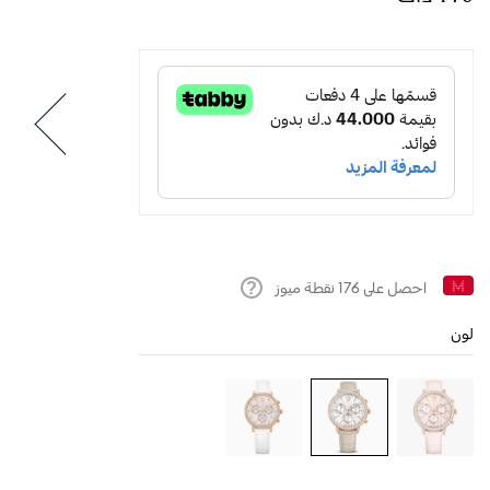
احصل على
176
نقطة ميوز
Help
لون