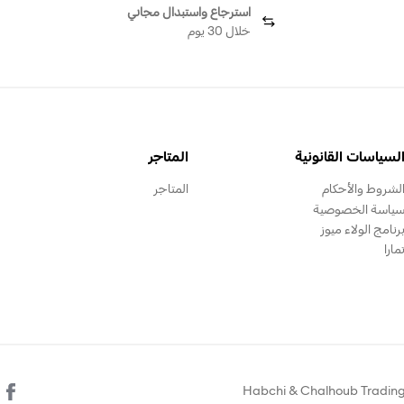
استرجاع واستبدال مجاني
خلال 30 يوم
لسياسات القانونية
المتاجر
لشروط والأحكام
المتاجر
ياسة الخصوصية
رنامج الولاء ميوز
مارا
 يتم تشغيل هذا الموقع الالكتروني من قبل Habchi & Chalhoub Trading