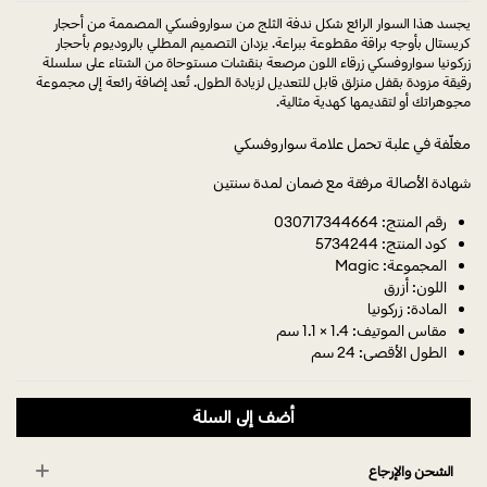
يجسد هذا السوار الرائع شكل ندفة الثلج من سواروفسكي المصممة من أحجار
كريستال بأوجه براقة مقطوعة ببراعة. يزدان التصميم المطلي بالروديوم بأحجار
زركونيا سواروفسكي زرقاء اللون مرصعة بنقشات مستوحاة من الشتاء على سلسلة
رقيقة مزودة بقفل منزلق قابل للتعديل لزيادة الطول. تُعد إضافة رائعة إلى مجموعة
مجوهراتك أو لتقديمها كهدية مثالية.
مغلّفة في علبة تحمل علامة سواروفسكي
شهادة الأصالة مرفقة مع ضمان لمدة سنتين
رقم المنتج: 030717344664
كود المنتج: 5734244
المجموعة: Magic
اللون: أزرق
المادة: زركونيا
مقاس الموتيف: 1.4 × 1.1 سم
الطول الأقصى: 24 سم
أضف إلى السلة
الشحن والإرجاع